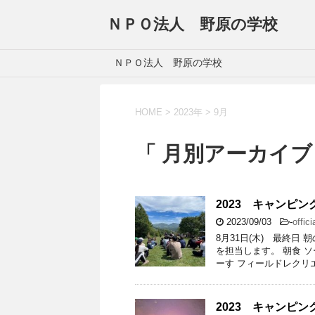
ＮＰＯ法人 野原の学校
ＮＰＯ法人 野原の学校
HOME
>
2023年
>
9月
「 月別アーカイブ：
2023 キャンピ
2023/09/03
-
offici
8月31日(木) 最終日
を担当します。 朝食 
ーす フィールドレクリ
2023 キャンピ