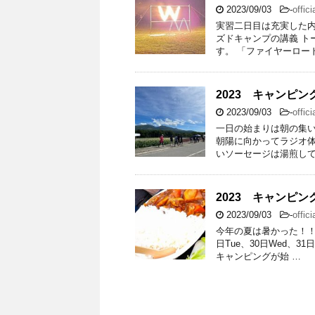
2023/09/03
-
offici
実習二日目は充実した内
ズドキャンプの講義 ト
す。 「ファイヤーロー
2023 キャンピ
2023/09/03
-
offici
一日の始まりは朝の集い
朝陽に向かってラジオ体
いソーセージは湯煎して
2023 キャンピ
2023/09/03
-
offici
今年の夏は暑かった！！ 
日Tue、30日Wed、
キャンピングが始 …