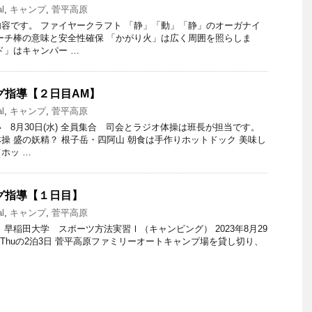
al
,
キャンプ
,
菅平高原
容です。 ファイヤークラフト 「静」「動」「静」のオーガナイ
ーチ棒の意味と安全性確保 「かがり火」は広く周囲を照らしま
ド」はキャンパー …
ング指導【２日目AM】
al
,
キャンプ
,
菅平高原
 8月30日(水) 全員集合 司会とラジオ体操は班長が担当です。
操 盛の妖精？ 根子岳・四阿山 朝食は手作りホットドック 美味し
ホッ …
ング指導【１日目】
al
,
キャンプ
,
菅平高原
早稲田大学 スポーツ方法実習Ⅰ（キャンピング） 2023年8月29
31日Thuの2泊3日 菅平高原ファミリーオートキャンプ場を貸し切り、