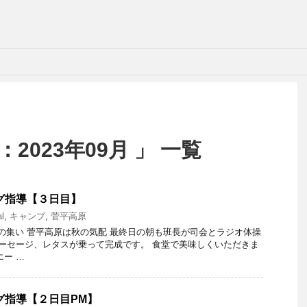
2023年09月 」 一覧
ング指導【３日目】
al
,
キャンプ
,
菅平高原
 朝の集い 菅平高原は秋の気配 最終日の朝も班長が司会とラジオ体操
ソーセージ、レタスが乗って完成です。 食堂で美味しくいただきま
エー …
ング指導【２日目PM】