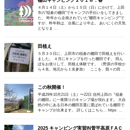
棚田キャンピング２０１８．春
４月１４日（土）から１５日（日）にかけて、上田
市の”稲倉の棚田”でキャンプの手伝いをしてきまし
た。 昨年から企画されていた”棚田キャンピング”で
すが、昨年秋は、台風により中止。 あいにくの天気
となりま …
田植え
５月３０日に、上田市の稲倉の棚田で田植えを行い
ました。 ４月にキャンプを行った棚田です。 田ん
ぼをお借りして、田植え体験です。 （野原の学校か
ら４名。地元から１名参加） ここを、我々の田 …
この秋開催！
平成29年10月21日（土）〜22日 信州上田の『稲倉
の棚田』に一夜限りのキャンプ場が現れます。 大自
然の中にある日本の棚田百選に選ばれている棚田で
キャンプが出来ます。 詳しくはこちら… https: …
2025 キャンピング実習IN菅平高原ＦAＣ