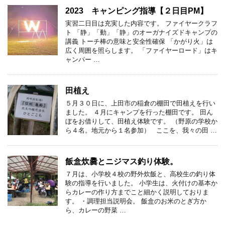
2023 キャンピング指導【２日目PM】
実習二日目は充実した内容です。 ファイヤークラフ
ト 「静」「動」「静」のオーガナイズドキャンプの
講義 トーチ棒の意味と安全性確保 「かがり火」は
広く周囲を照らします。 「ファイヤーロード」はキ
ャンパー …
田植え
５月３０日に、上田市の稲倉の棚田で田植えを行い
ました。 ４月にキャンプを行った棚田です。 田ん
ぼをお借りして、田植え体験です。 （野原の学校か
ら４名。地元から１名参加） ここを、我々の田 …
飯盒炊爨とニジマス釣り体験。
７月は、小学校４校の野外炊飯と、高校生の釣り体
験の指導を行いました。 小学生は、火付けの基本か
らカレーの作り方までこと細かく説明しておりま
す。 ・調理担当説明会。 飯盒のお米のとぎ方か
ら、カレーの野菜 …