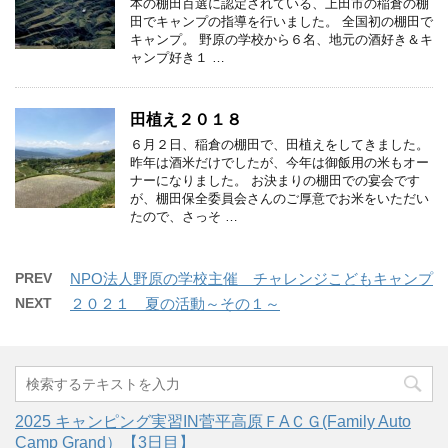
本の棚田百選に認定されている、上田市の稲倉の棚
田でキャンプの指導を行いました。 全国初の棚田で
キャンプ。 野原の学校から６名、地元の酒好き＆キ
ャンプ好き１ …
田植え２０１８
６月２日、稲倉の棚田で、田植えをしてきました。
昨年は酒米だけでしたが、今年は御飯用の米もオー
ナーになりました。 お決まりの棚田での宴会です
が、棚田保全委員会さんのご厚意でお米をいただい
たので、さっそ …
PREV
NPO法人野原の学校主催 チャレンジこどもキャンプ
NEXT
２０２１ 夏の活動～その１～
2025 キャンピング実習IN菅平高原ＦAＣＧ(Family Auto
Camp Grand）【3日目】