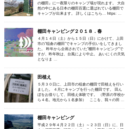
の棚田』に一夜限りのキャンプ場が現れます。 大自
然の中にある日本の棚田百選に選ばれている棚田で
キャンプが出来ます。 詳しくはこちら… https: …
棚田キャンピング２０１８．春
４月１４日（土）から１５日（日）にかけて、上田
市の”稲倉の棚田”でキャンプの手伝いをしてきまし
た。 昨年から企画されていた”棚田キャンピング”で
すが、昨年秋は、台風により中止。 あいにくの天気
となりま …
田植え
５月３０日に、上田市の稲倉の棚田で田植えを行い
ました。 ４月にキャンプを行った棚田です。 田ん
ぼをお借りして、田植え体験です。 （野原の学校か
ら４名。地元から１名参加） ここを、我々の田 …
棚田キャンピング
平成２９年４月２２日（土）～２３日（日）に、日