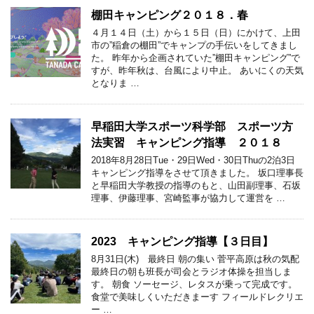
棚田キャンピング２０１８．春
４月１４日（土）から１５日（日）にかけて、上田
市の”稲倉の棚田”でキャンプの手伝いをしてきまし
た。 昨年から企画されていた”棚田キャンピング”で
すが、昨年秋は、台風により中止。 あいにくの天気
となりま …
早稲田大学スポーツ科学部 スポーツ方
法実習 キャンピング指導 ２０１８
2018年8月28日Tue・29日Wed・30日Thuの2泊3日
キャンピング指導をさせて頂きました。 坂口理事長
と早稲田大学教授の指導のもと、山田副理事、石坂
理事、伊藤理事、宮崎監事が協力して運営を …
2023 キャンピング指導【３日目】
8月31日(木) 最終日 朝の集い 菅平高原は秋の気配
最終日の朝も班長が司会とラジオ体操を担当しま
す。 朝食 ソーセージ、レタスが乗って完成です。
食堂で美味しくいただきまーす フィールドレクリエ
ー …